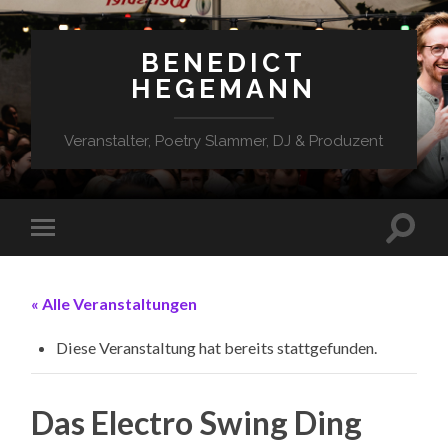
BENEDICT
HEGEMANN
Veranstalter, Poetry Slammer, DJ & Produzent
« Alle Veranstaltungen
Diese Veranstaltung hat bereits stattgefunden.
Das Electro Swing Ding