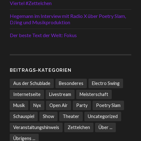
Viertel #Zettelchen
Hegemann im Interview mit Radio X über Poetry Slam,
DJing und Musikproduktion
Der beste Text der Welt: Fokus
BEITRAGS-KATEGORIEN
Aus der Schublade
Besonderes
Electro Swing
Internetseite
Livestream
Meisterschaft
Musik
Nyx
Open Air
Party
Poetry Slam
Schauspiel
Show
Theater
Uncategorized
Veranstaltungshinweis
Zettelchen
Über ...
Übrigens ...