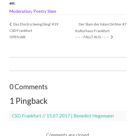
en:
Moderation
,
Poetry Slam
Der Slam der toten Dichter #7
Das Electro Swing Ding! #19
CSD Frankfurt
Kulturhaus Frankfurt
OPEN AIR
– – – FÄLLT AUS – – –
0 Comments
1 Pingback
CSD Frankfurt // 15.07.2017 | Benedict Hegemann
Comments are closed.