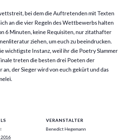
ettstreit, bei dem die Auftretenden mit Texten
sich an die vier Regeln des Wettbewerbs halten
on 6 Minuten, keine Requisiten, nur zitathafter
hnenliteratur ziehen, um euch zu beeindrucken.
ie wichtigste Instanz, weil ihr die Poetry Slammer
inale treten die besten drei Poeten der
an, der Sieger wird von euch gekürt und das
melei.
ILS
VERANSTALTER
:
Benedict Hegemann
i 2016