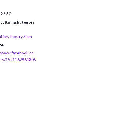
 22:30
taltungskategori
tion
,
Poetry Slam
te:
//www.facebook.co
nts/1521162964805