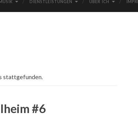
MUSIK
DIENSTLEISTUNGEN
ÜBER ICH
IMPR
s stattgefunden.
lheim #6