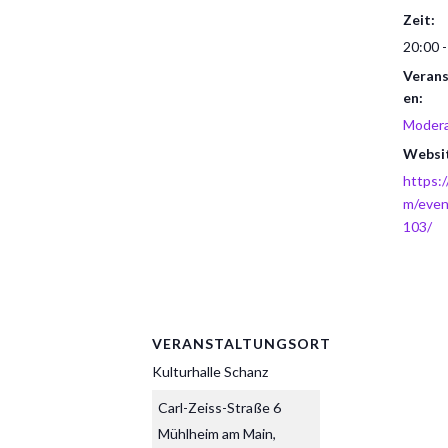
Zeit:
20:00 -
Verans
en:
Modera
Websi
https:
m/eve
103/
VERANSTALTUNGSORT
Kulturhalle Schanz
Carl-Zeiss-Straße 6
Mühlheim am Main
,