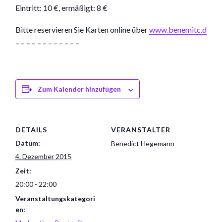
Eintritt: 10 €, ermäßigt: 8 €
Bitte reservieren Sie Karten online über
www.benemitc.de/
re
– – – – – – – – – – – –
Zum Kalender hinzufügen
DETAILS
VERANSTALTER
Datum:
Benedict Hegemann
4. Dezember 2015
Zeit:
20:00 - 22:00
Veranstaltungskategori
en: