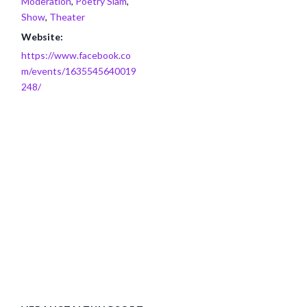
Moderation
,
Poetry Slam
,
Show
,
Theater
Website:
https://www.facebook.co
m/events/1635545640019
248/