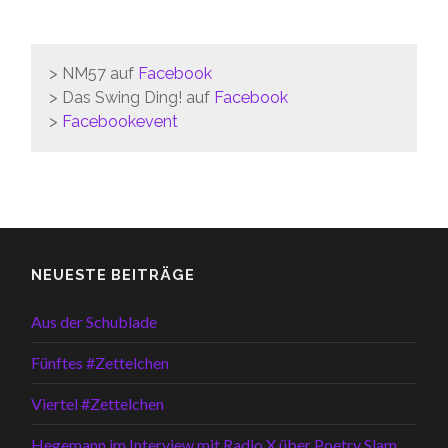
> NM57 auf
Facebook
> Das Swing Ding! auf
Facebook
>
Facebookevent
NEUESTE BEITRÄGE
Aus der Schublade
Fünftes #Zettelchen
Viertel #Zettelchen
Hegemann im Interview mit Radio X über Poetry Slam,