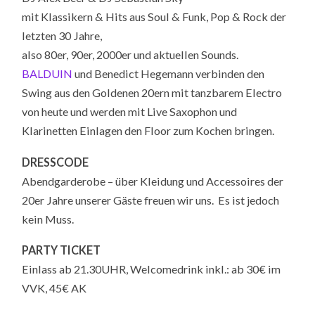
mit Klassikern & Hits aus Soul & Funk, Pop & Rock der
letzten 30 Jahre,
also 80er, 90er, 2000er und aktuellen Sounds.
BALDUIN
und Benedict Hegemann verbin­den den
Swing aus den Golde­nen 20ern mit tanz­ba­rem Elec­tro
von heute und werden mit Live Saxophon und
Klarinetten Einlagen den Floor zum Kochen bringen.
DRESSCODE
Abendgarderobe – über Kleidung und Accessoires der
20er Jahre unserer Gäste freuen wir uns. Es ist jedoch
kein Muss.
PARTY TICKET
Einlass ab 21.30UHR, Welcomedrink inkl.: ab 30€ im
VVK, 45€ AK