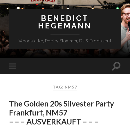
BENEDICT
HEGEMANN
Veranstalter, Poetry Slammer, DJ & Produzent
TAG: NM57
The Golden 20s Silvester Party
Frankfurt, NM57
– – – AUSVERKAUFT – – –