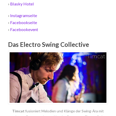
›
Blasky Hotel
›
Instagramseite
›
Facebookseite
›
Facebookevent
Das Electro Swing Collective
Timcat
fusioniert Melodien und Klänge der Swing-Ära mit