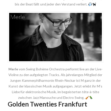
bis der Beat fällt und jeder den Verstand verliert.
Merle
vom Swing Bohème Orchestra performt live an der Live-
Violine zu den aufgelegten Tracks. Als jahrelanges Mitglied der
Jungen Kammerphilharmonie Rhein-Neckar ist M ganz in der
Kunst der klassischen Musik aufgegangen. Jetzt erlebt ihr M’s
Liebe für elektronische Musik, im begeisterten tête-à-tête
zwischen Jazz Manouche und Electro Swing.
Golden Twenties Frankfurt