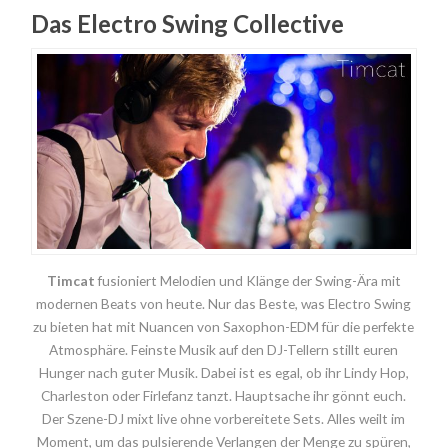
Das Electro Swing Collective
Timcat
fusioniert Melodien und Klänge der Swing-Ära mit
modernen Beats von heute. Nur das Beste, was Electro Swing
zu bieten hat mit Nuancen von Saxophon-EDM für die perfekte
Atmosphäre. Feinste Musik auf den DJ-Tellern stillt euren
Hunger nach guter Musik. Dabei ist es egal, ob ihr Lindy Hop,
Charleston oder Firlefanz tanzt. Hauptsache ihr gönnt euch.
Der Szene-DJ mixt live ohne vorbereitete Sets. Alles weilt im
Moment, um das pulsierende Verlangen der Menge zu spüren,