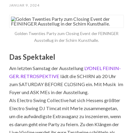
JANUAR 9, 2024
Golden Twenties Party zum Closing Event der FEININGER
Ausstellug in der Schirn Kunsthalle.
Das Spektakel
Am letz­ten Sams­tag der Ausstel­lung
LYONEL FEININ­
GER. RETRO­SPEK­TIVE
lädt die SCHIRN ab 20 Uhr
zum SATUR­DAY BEFORE CLOSING ein. Mit Musik im
Foyer und ASK MEs in der Ausstel­lung.
Als Electro Swing Collective hat sich Hessens größter
Electro Swing DJ Timcat mit Merle zusammengetan,
um die aufwändigste Extravaganz zu inszenieren, wenn
es darum geht eine Party zu feiern. Zu den Klängen der
Live-Violine werdet ihr eure Tanzbeine schütteln als