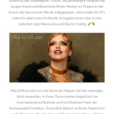
Violine zu den aufgelegten Tracks. Als jahrelanges Mitglied der
Jungen Kammerphilharmonie Rhein-Neckar ist M ganz in der
Kunst der klassischen Musik aufgegangen. Jetzt erlebt ihr M’s
Liebe für elektronische Musik, im begeisterten tête-à-tête
zwischen Jazz Manouche und Electro Swing.
Mia la Muse wird uns die Show als Flapper Girl der zwanziger
Jahre vergolden. In ihren Tanzschuhen begeistert sie
international auf Bühnen und ist führende Feder der
Burlesquerie Frankfurt. Zusätzlich gehört zu ihrem Repertoire
auch Showtanz, Neo-Swing und Electro Swing Dance. Dabei