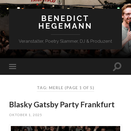
BENEDICT
HEGEMANN
Veranstalter, Poetry Slammer, DJ & Produzent
TAG: MERLE
(PAGE 1 OF 5)
Blasky Gatsby Party Frankfurt
OKTOBER 1, 2025