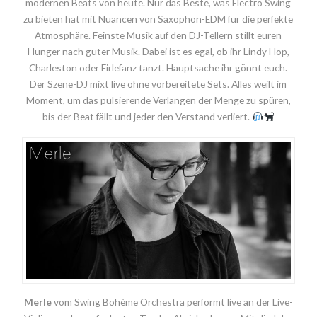
modernen Beats von heute. Nur das Beste, was Electro Swing
zu bieten hat mit Nuancen von Saxophon-EDM für die perfekte
Atmosphäre. Feinste Musik auf den DJ-Tellern stillt euren
Hunger nach guter Musik. Dabei ist es egal, ob ihr Lindy Hop,
Charleston oder Firlefanz tanzt. Hauptsache ihr gönnt euch.
Der Szene-DJ mixt live ohne vorbereitete Sets. Alles weilt im
Moment, um das pulsierende Verlangen der Menge zu spüren,
bis der Beat fällt und jeder den Verstand verliert.
Merle
vom Swing Bohème Orchestra performt live an der Live-