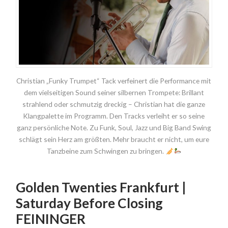
Christian „Funky Trumpet“ Tack verfeinert die Performance mit
dem vielseitigen Sound seiner silbernen Trompete: Brillant
strahlend oder schmutzig dreckig – Christian hat die ganze
Klangpalette im Programm. Den Tracks verleiht er so seine
ganz persönliche Note. Zu Funk, Soul, Jazz und Big Band Swing
schlägt sein Herz am größten. Mehr braucht er nicht, um eure
Tanzbeine zum Schwingen zu bringen.
Golden Twenties Frankfurt |
Saturday Before Closing
FEININGER