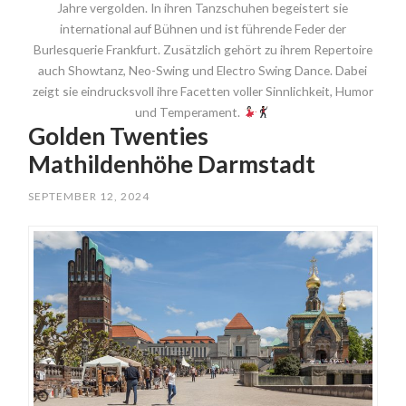
Jahre vergolden. In ihren Tanzschuhen begeistert sie
international auf Bühnen und ist führende Feder der
Burlesquerie Frankfurt. Zusätzlich gehört zu ihrem Repertoire
auch Showtanz, Neo-Swing und Electro Swing Dance. Dabei
zeigt sie eindrucksvoll ihre Facetten voller Sinnlichkeit, Humor
und Temperament.
Golden Twenties
Mathildenhöhe Darmstadt
SEPTEMBER 12, 2024