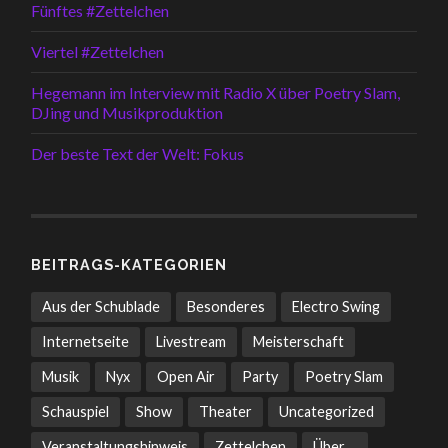
Fünftes #Zettelchen
Viertel #Zettelchen
Hegemann im Interview mit Radio X über Poetry Slam,
DJing und Musikproduktion
Der beste Text der Welt: Fokus
BEITRAGS-KATEGORIEN
Aus der Schublade
Besonderes
Electro Swing
Internetseite
Livestream
Meisterschaft
Musik
Nyx
Open Air
Party
Poetry Slam
Schauspiel
Show
Theater
Uncategorized
Veranstaltungshinweis
Zettelchen
Über ...