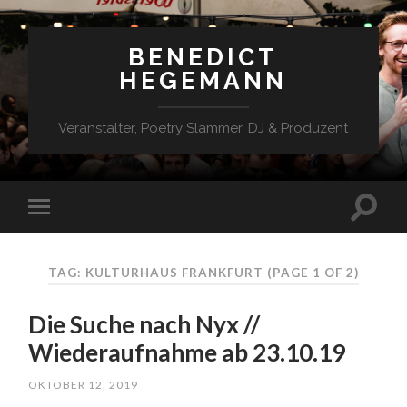
BENEDICT
HEGEMANN
Veranstalter, Poetry Slammer, DJ & Produzent
TAG: KULTURHAUS FRANKFURT
(PAGE 1 OF 2)
Die Suche nach Nyx //
Wiederaufnahme ab 23.10.19
OKTOBER 12, 2019