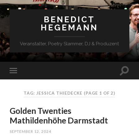
BENEDICT
HEGEMANN
Veranstalter, Poetry Slammer, DJ & Produzent
TAG: JESSICA THIEDECKE
(PAGE 1 OF 2)
Golden Twenties
Mathildenhöhe Darmstadt
SEPTEMBER 12, 2024