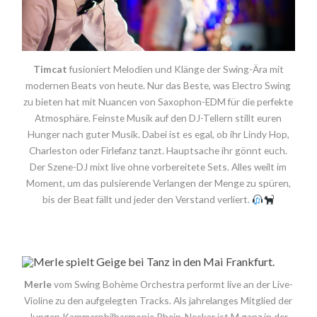
Timcat
fusioniert Melodien und Klänge der Swing-Ära mit
modernen Beats von heute. Nur das Beste, was Electro Swing
zu bieten hat mit Nuancen von Saxophon-EDM für die perfekte
Atmosphäre. Feinste Musik auf den DJ-Tellern stillt euren
Hunger nach guter Musik. Dabei ist es egal, ob ihr Lindy Hop,
Charleston oder Firlefanz tanzt. Hauptsache ihr gönnt euch.
Der Szene-DJ mixt live ohne vorbereitete Sets. Alles weilt im
Moment, um das pulsierende Verlangen der Menge zu spüren,
bis der Beat fällt und jeder den Verstand verliert.
Merle
vom Swing Bohème Orchestra performt live an der Live-
Violine zu den aufgelegten Tracks. Als jahrelanges Mitglied der
Jungen Kammerphilharmonie Rhein-Neckar ist M ganz in der