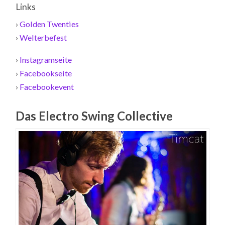
Links
›
Golden Twenties
›
Welterbefest
›
Instagramseite
›
Facebookseite
›
Facebookevent
Das Electro Swing Collective