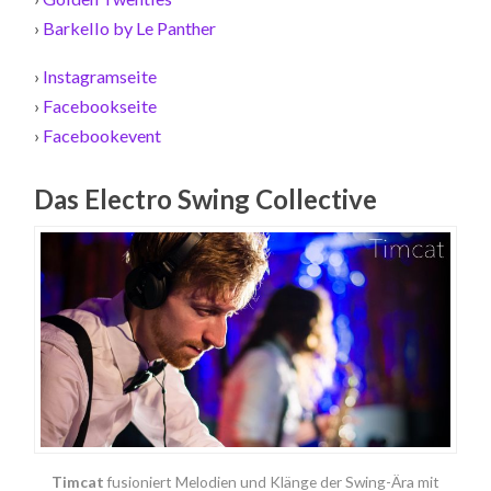
›
Barkello by Le Panther
›
Instagramseite
›
Facebookseite
›
Facebookevent
Das Electro Swing Collective
Timcat
fusioniert Melodien und Klänge der Swing-Ära mit