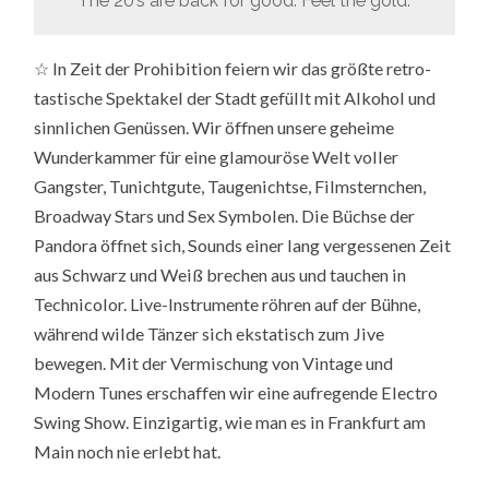
The 20’s are back for good. Feel the gold.
☆ In Zeit der Prohibition feiern wir das größte retro-
tastische Spektakel der Stadt gefüllt mit Alkohol und
sinnlichen Genüssen. Wir öffnen unsere geheime
Wunderkammer für eine glamouröse Welt voller
Gangster, Tunichtgute, Taugenichtse, Filmsternchen,
Broadway Stars und Sex Symbolen. Die Büchse der
Pandora öffnet sich, Sounds einer lang vergessenen Zeit
aus Schwarz und Weiß brechen aus und tauchen in
Technicolor. Live-Instrumente röhren auf der Bühne,
während wilde Tänzer sich ekstatisch zum Jive
bewegen. Mit der Vermischung von Vintage und
Modern Tunes erschaffen wir eine aufregende Electro
Swing Show. Einzigartig, wie man es in Frankfurt am
Main noch nie erlebt hat.