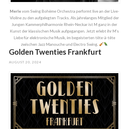
Merle
vom Swing Bohème Orchestra performt live an der Live-
Violine zu den aufgelegten Tracks. Als jahrelanges Mitglied der
Jungen Kammerphilharmonie Rhein-Neckar ist M ganz in der
Kunst der klassischen Musik aufgegangen. Jetzt erlebt ihr M’s
Liebe für elektronische Musik, im begeisterten tête-à-tête
zwischen Jazz Manouche und Electro Swing.
Golden Twenties Frankfurt
AUGUST 20, 2024