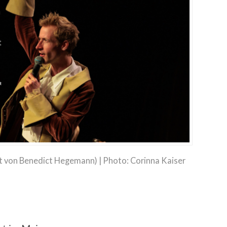
 von Benedict Hegemann) | Photo: Corinna Kaiser