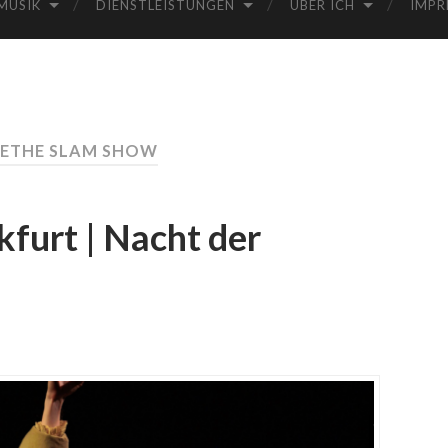
MUSIK
DIENSTLEISTUNGEN
ÜBER ICH
IMPR
OETHE SLAM SHOW
furt | Nacht der