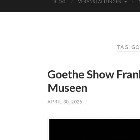
BLOG
VERANSTALTUNGEN
TAG: G
Goethe Show Frank
Museen
APRIL 30, 2025
/