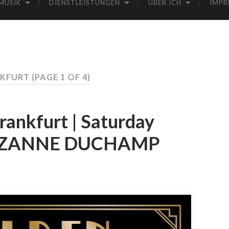
MUSIK
DIENSTLEISTUNGEN
ÜBER ICH
IMPR
NKFURT
(PAGE 1 OF 4)
rankfurt | Saturday
 SUZANNE DUCHAMP