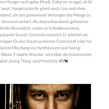
ren Hunger nach guter Musik. Dabei ist es egal, ob ihr
 tanzt. Hauptsache ihr gönnt euch. Live und ohne
eilend, um das pulsierende Verlangen der Menge zu
n Verstand verliert. Als deutschlandweit gefeierter
bloße Normalität, indem er Schreibmaschine,
müsante Sound-Gimmicks einsetzt. Er arbeitet als
trägen für das Staatsorchester Darmstadt oder für
rillanten Mischung von Synthesizern und Swing-
g Album ‚Fräulein Wunder‘ wird über die kommenden
abel ‚Swing Thing‘ veröffentlicht.