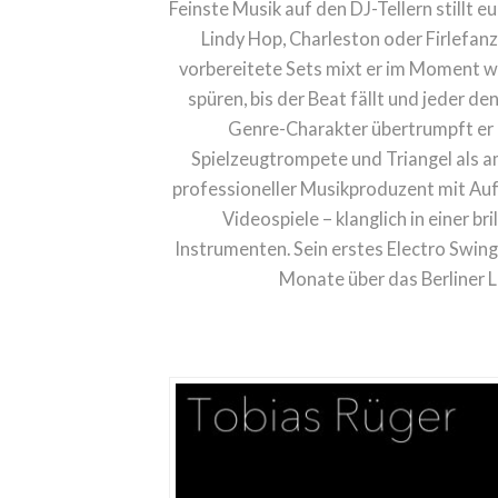
Feinste Musik auf den DJ-Tellern stillt eu
Lindy Hop, Charleston oder Firlefanz
vorbereitete Sets mixt er im Moment w
spüren, bis der Beat fällt und jeder de
Genre-Charakter übertrumpft er 
Spielzeugtrompete und Triangel als a
professioneller Musikproduzent mit Auf
Videospiele – klanglich in einer b
Instrumenten. Sein erstes Electro Swin
Monate über das Berliner L