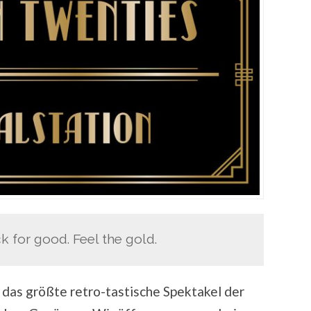
k for good. Feel the gold.
r das größte retro-tastische Spektakel der