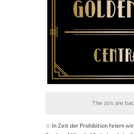
The 20’s are bac
☆ In Zeit der Prohibition feiern wi