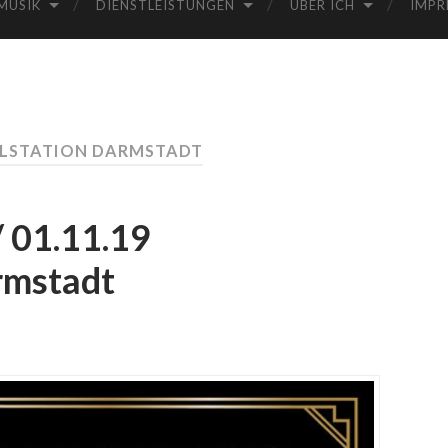
MUSIK
DIENSTLEISTUNGEN
ÜBER ICH
IMPR
ALSTATION DARMSTADT
/ 01.11.19
rmstadt