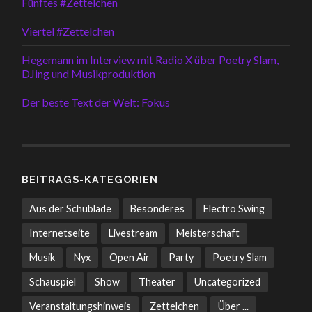
Fünftes #Zettelchen
Viertel #Zettelchen
Hegemann im Interview mit Radio X über Poetry Slam,
DJing und Musikproduktion
Der beste Text der Welt: Fokus
BEITRAGS-KATEGORIEN
Aus der Schublade
Besonderes
Electro Swing
Internetseite
Livestream
Meisterschaft
Musik
Nyx
Open Air
Party
Poetry Slam
Schauspiel
Show
Theater
Uncategorized
Veranstaltungshinweis
Zettelchen
Über ...