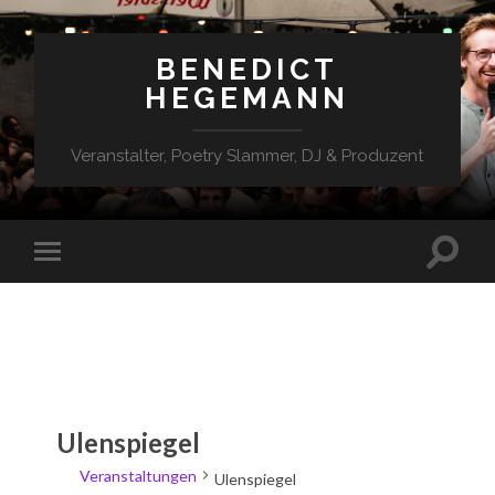
BENEDICT
HEGEMANN
Veranstalter, Poetry Slammer, DJ & Produzent
Ulenspiegel
Veranstaltungen
Ulenspiegel