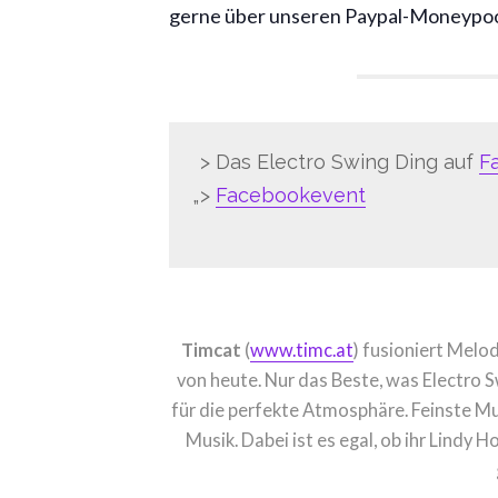
gerne über unseren Paypal-Moneypo
> Das Electro Swing Ding auf
F
>
Facebookevent
Timcat
(
www.timc.at
) fusioniert Mel
von heute. Nur das Beste, was Electro
für die perfekte Atmosphäre. Feinste Mus
Musik. Dabei ist es egal, ob ihr Lindy 