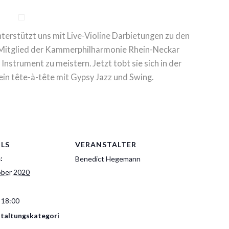
rstützt uns mit Live-Violine Darbietungen zu den
s Mitglied der Kammerphilharmonie Rhein-Neckar
 Instrument zu meistern. Jetzt tobt sie sich in der
ein tête-à-tête mit Gypsy Jazz und Swing.
ILS
VERANSTALTER
:
Benedict Hegemann
ober 2020
 18:00
taltungskategori