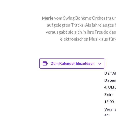
Merle
vom Swing Bohème Orchestra unte
aufgelegten Tracks. Als jahrelange
verausgabt sie sich in ihre Freude das
elektronischen Musik aus für 
Zum Kalender hinzufügen
DETA
Datum
4. Okt
Zeit:
15:00 -
Verans
en: