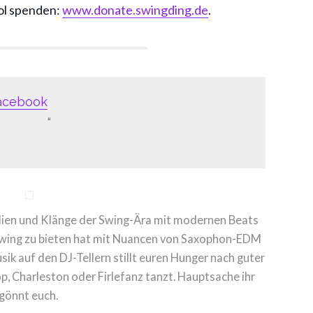
ol spenden:
www.donate.swingding.de
.
acebook
odien und Klänge der Swing-Ära mit modernen Beats
 Swing zu bieten hat mit Nuancen von Saxophon-EDM
ik auf den DJ-Tellern stillt euren Hunger nach guter
Hop, Charleston oder Firlefanz tanzt. Hauptsache ihr
gönnt euch.