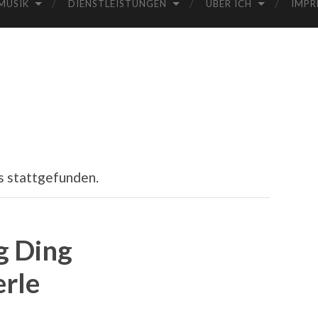
MUSIK
DIENSTLEISTUNGEN
ÜBER ICH
IMPR
s stattgefunden.
g Ding
erle