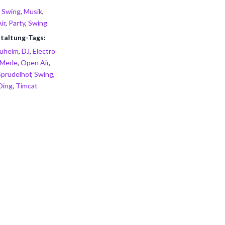
o Swing
,
Musik
,
ir
,
Party
,
Swing
taltung-Tags:
uheim
,
DJ
,
Electro
Merle
,
Open Air
,
Sprudelhof
,
Swing
,
Ding
,
Timcat