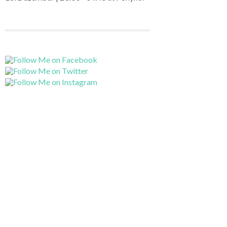
uch noch
Aus einem
ilme und die
 Muss, aber
d – bei einer