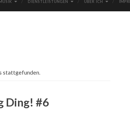
MUSIK
DIENSTLEISTUNGEN
ÜBER ICH
IMPR
s stattgefunden.
g Ding! #6