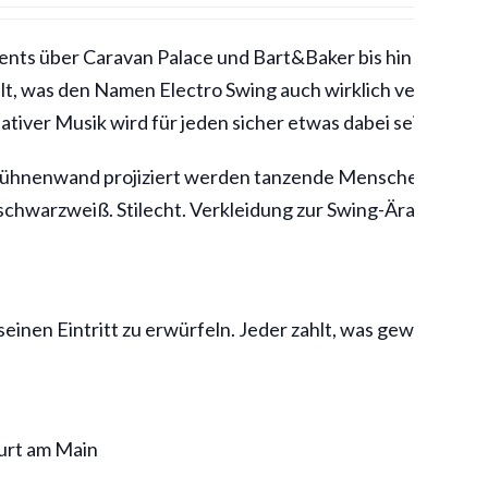
nts über Caravan Palace und Bart&Baker bis hin zu für e
lt, was den Namen Electro Swing auch wirklich verdient. 
tiver Musik wird für jeden sicher etwas dabei sein.
Bühnenwand projiziert werden tanzende Menschen alter F
schwarzweiß. Stilecht. Verkleidung zur Swing-Ära ist kein
inen Eintritt zu erwürfeln. Jeder zahlt, was gewürfelt wir
furt am Main