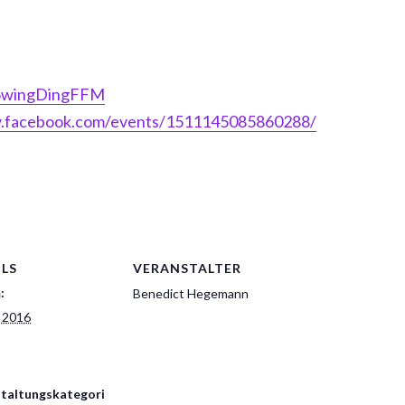
SwingDingFFM
w.facebook.com/events/1511145085860288/
ILS
VERANSTALTER
:
Benedict Hegemann
i 2016
taltungskategori