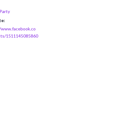
Party
te:
//www.facebook.co
nts/1511145085860