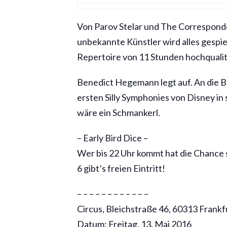
Von Parov Stelar und The Corresponde
unbekannte Künstler wird alles gespie
Repertoire von 11 Stunden hochqualita
Benedict Hegemann legt auf. An die 
ersten Silly Symphonies von Disney in 
wäre ein Schmankerl.
– Early Bird Dice –
Wer bis 22 Uhr kommt hat die Chance se
6 gibt’s freien Eintritt!
– – – – – – – – – – – –
Circus, Bleichstraße 46, 60313 Frank
Datum: Freitag, 13. Mai 2016